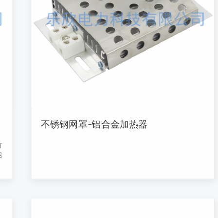
不锈钢网罩-铝合金加热器
有
启