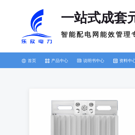
一站式成套
智 能 配 电 网 能 效 管 理 
首页
产品中心
说明书中心
资料中