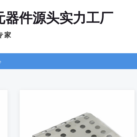
元器件源头实力工厂
专 家
心