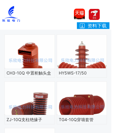
资料下载
CH3-10Q 中置柜触头盒
HY5WS-17/50
ZJ-10Q支柱绝缘子
TG4-10Q穿墙套管