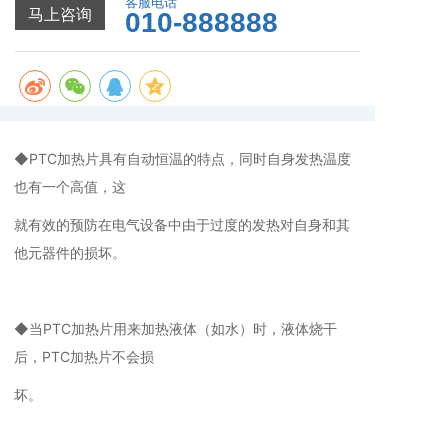
流风扇可提供空气循环，使开关箱内温度恒定，当风扇
客服电话
马上咨询
010-888888
发生故障时，加热器内切断开关会自动停止加热器的工
作。
◆PTC加热片具有自动恒温的特点，同时自身发热温度
也有一个高值，这
就有效的预防在电气设备中由于过度的发热对自身和其
他元器件的损坏。
◆当PTC加热片用来加热液体（如水）时，液体烧干
后，PTC加热片不会损
坏。