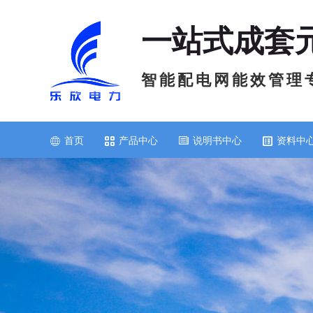
一站式成套
智 能 配 电 网 能 效 管 理 
首页
产品中心
说明书中心
资料中