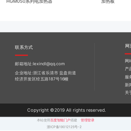
HGM050系列电加热器
加热板
网
联系方式
网
邮箱地址:lexindl@qq.com
产
企业地址:浙江省乐清市 盐盘街道
服
经济开发区经五路187号16幢
新
关
Copyright ©2019 All rights reserved.
本站使用
百度智能门户
搭建
管理登录
浙ICP备19012125号-2