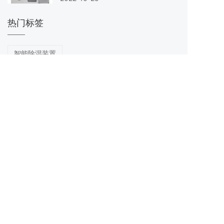
热门标签
智能除湿装置
开关柜智能操控装置，无线测温装置
开关柜状态指示仪
凝露控制器
双凝露控制器
开关状态模拟指示仪
高压带电显示器
PTC半导体加热器
PTC铝合金加热器
带风机加热器HVL03
开关柜智能操控装置
智能操控装置
机械温控器
柜内照明灯
温湿度控制器