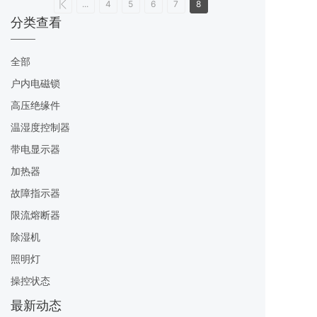
...
4
5
6
7
8
分类查看
全部
户内电磁锁
高压绝缘件
温湿度控制器
带电显示器
加热器
故障指示器
限流熔断器
除湿机
照明灯
操控状态
最新动态