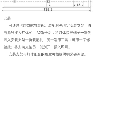
安装
可通过卡脚或螺钉装配。装配时先固定安装支架，将
电源线接入灯体A1、A2端子后，将灯体接线端子一端先
插入安装支架一侧装配孔，另一端用工具（可用一字螺
丝批）将安装支架另一侧别开，插入即可。
安装支架与灯体配合的角度可根据照明需要调整。
相关推荐
照明灯
照明灯
明
LL10-W柜内照明灯
LED-CM-1柜内照明灯-带线