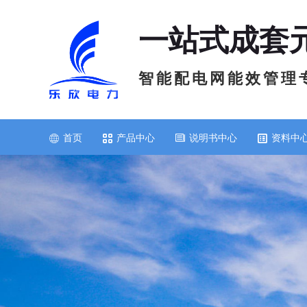
一站式成套
智 能 配 电 网 能 效 管 理 
首页
产品中心
说明书中心
资料中