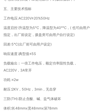
五、主要技术指标
工作电压:AC220V±20%50Hz
温度启控∶升温型为5℃，降温型为40°℃，( 也可由用户
指定，出厂前设定，拨盘类可由用户自行设定)
回差:5℃(出厂前可由用户设定)
响应速度∶典型值≤5S
负载输出︰一倍工作电压，额定功率阻性负载，
AC220V，3A常开
功耗:≤2w
耐压∶2KV，50Hz，3min，无击穿
三防(TH)∶防止含酸、碱、盐气体破坏
体积∶长48mmx宽48mmx深78mm