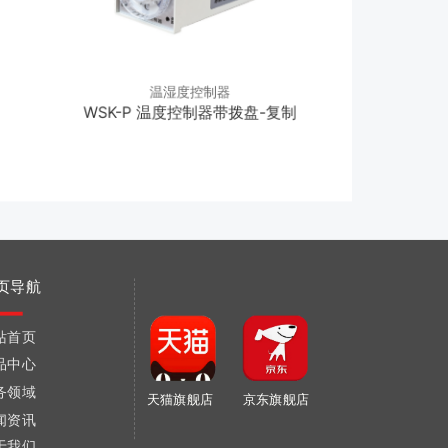
温湿度控制器
温湿
WSK-P 温度控制器带拨盘-复制
WSK-JH
页导航
站首页
品中心
务领域
天猫旗舰店
京东旗舰店
闻资讯
于我们