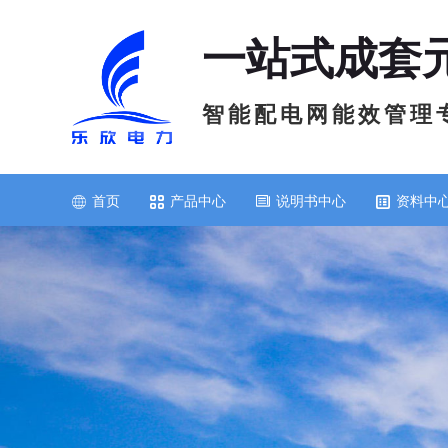
一站式成套
智 能 配 电 网 能 效 管 理 
首页
产品中心
说明书中心
资料中