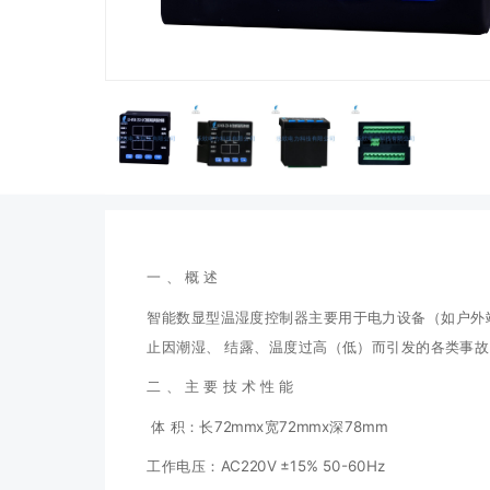
一 、 概 述
智能数显型温湿度控制器主要用于电力设备（如户外
止因潮湿、 结露、温度过高（低）而引发的各类事
二 、 主 要 技 术 性 能
体 积：长72mmx宽72mmx深78mm
工作电压：AC220V ±15% 50-60Hz