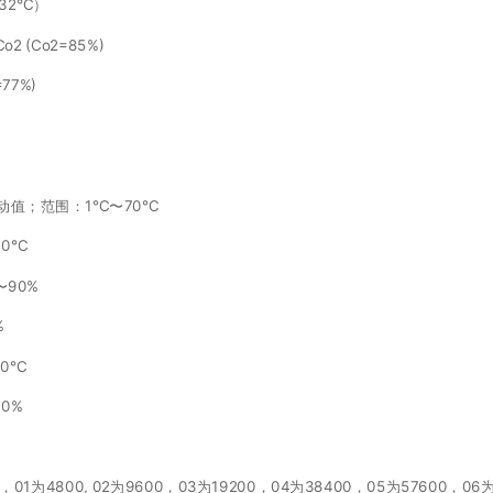
=32℃）
(Co2=85%)
77%)
。
动值；范围：1℃〜70℃
10℃
〜90%
%
10℃
10%
4800, 02为9600，03为19200，04为38400，05为57600，06为